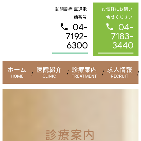
訪問診療 直通電
お気軽にお問い
ホー
話番号
合せください
04-
04-
医院
7192-
7183-
ご挨拶
6300
3440
スタッ
診療
ホーム
医院紹介
診療案内
求人情報
一般歯
小児歯
矯正歯
予防歯
審美歯
診療案内
口腔外